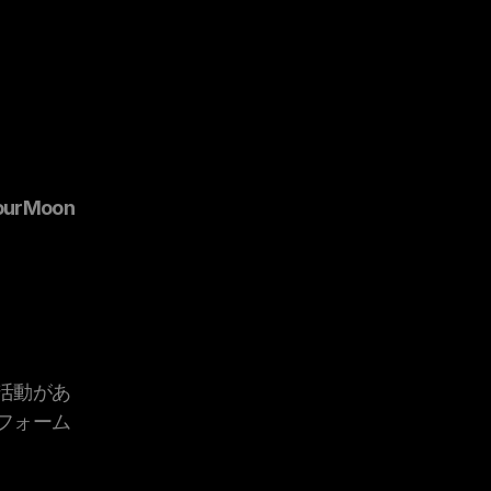
ourMoon
活動があ
フォーム