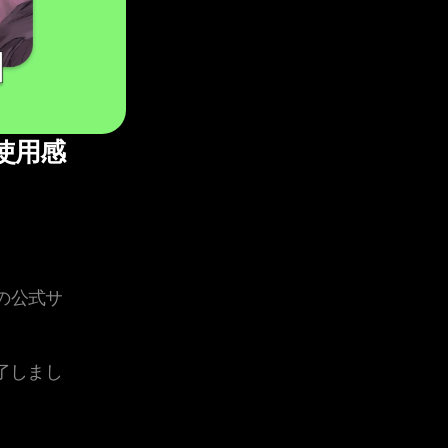
使用感
の公式サ
了しまし