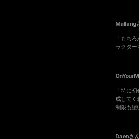
Mallan
「もちろ
ラクター
OnYour
「特に初
成してく
制限も緩
Daenさ