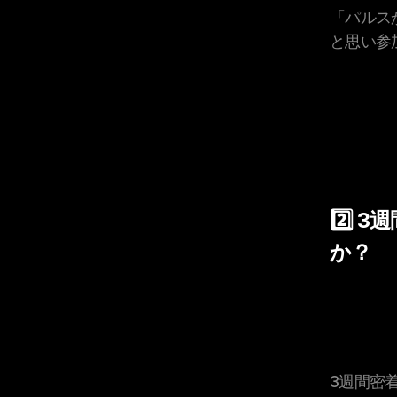
「パルス
と思い参
2️⃣
か？
3週間密