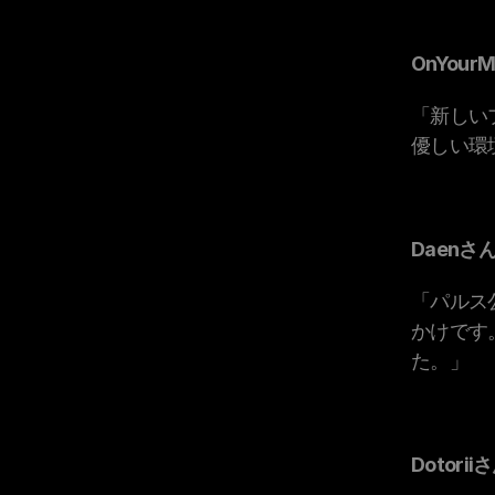
OnYour
「新しい
優しい環
Daenさん
「パルス
かけです
た。」
Dotorii