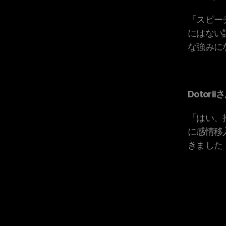
「スピー
にはない
な強みに
Dotorii
「はい、
に感情移
きました