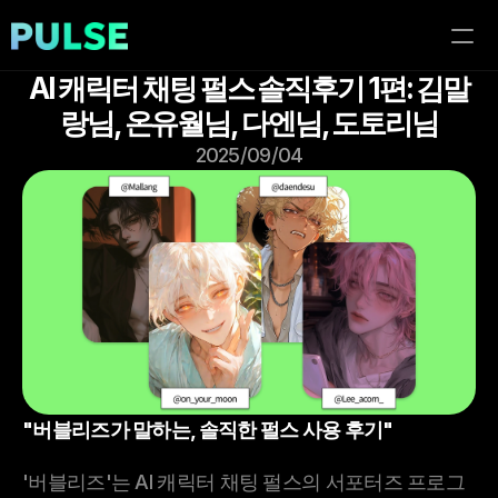
AI 캐릭터 채팅 펄스 솔직후기 1편: 김말
홈
랑님, 온유월님, 다엔님, 도토리님
2025/09/04
이벤트
블로그
이용가이드
"버블리즈가 말하는, 솔직한 펄스 사용 후기"
'버블리즈'는 AI 캐릭터 채팅 펄스의 서포터즈 프로그