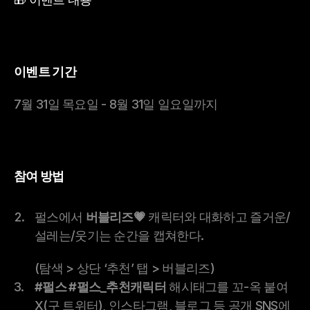
이벤트 기간
7월 31일 목요일 - 8월 31일 일요일까지
참여 방법
펄스에서 
버블리즈💗
 캐릭터와 대화하고 즐거운/
설레는/웃기는 순간을 캡쳐한다.
(탐색 > 상단 ‘추천’ 탭 > 버블리즈)
#펄스 #펄스_추천캐릭터
 해시태그를 꼬-옥 붙여 
X(구 트위터), 인스타그램, 블로그 등 공개 SNS에 